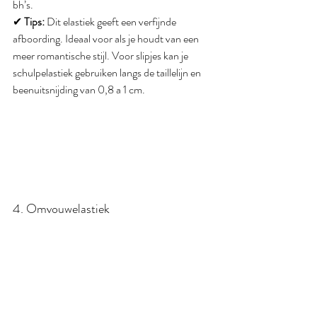
bh’s.
✔ 
Tips:
 Dit elastiek geeft een verfijnde 
afboording. Ideaal voor als je houdt van een 
meer romantische stijl. Voor slipjes kan je 
schulpelastiek gebruiken langs de taillelijn en 
beenuitsnijding van 0,8 a 1 cm.
4. Omvouwelastiek