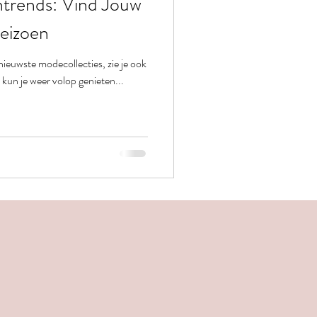
ntrends: Vind Jouw
Seizoen
 nieuwste modecollecties, zie je ook
n kun je weer volop genieten...