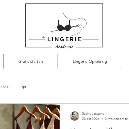
Gratis starten
Lingerie Opleiding
inners
Tips
Sabine Janssens
28 okt 2024
3 minuten om te 