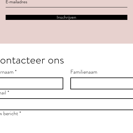
Inschrijven
ontacteer ons
rnaam
*
Familienaam
ail
*
w bericht
*