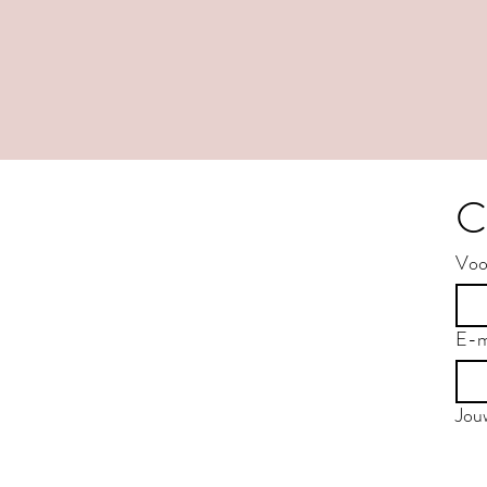
C
Voo
E-m
Jou