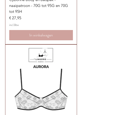
naaipatroon - 70G tot 95G en 70G
tot 95H
Prijs
€ 27,95
incl.Btw
In winkelwagen