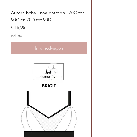
Aurora beha - naaipatroon - 70C tot
90C en 70D tot 90D
Prijs
€ 16,95
incl.Btw
In winkelwagen