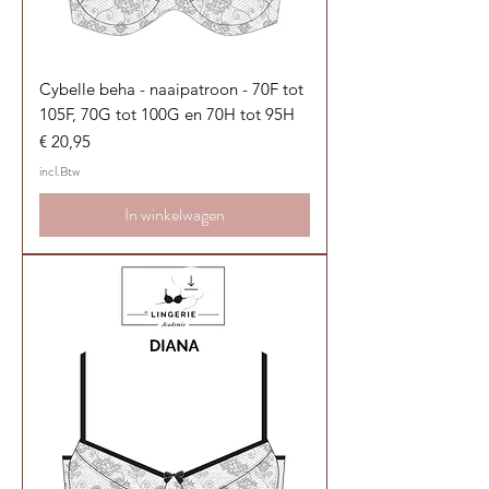
Cybelle beha - naaipatroon - 70F tot
105F, 70G tot 100G en 70H tot 95H
Prijs
€ 20,95
incl.Btw
In winkelwagen