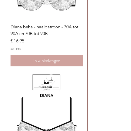
Diana beha - naaipatroon - 70A tot
90A en 70B tot 90B
Prijs
€ 16,95
incl.Btw
In winkelwagen