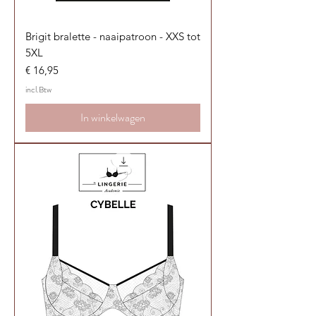
Brigit bralette - naaipatroon - XXS tot
5XL
Prijs
€ 16,95
incl.Btw
In winkelwagen