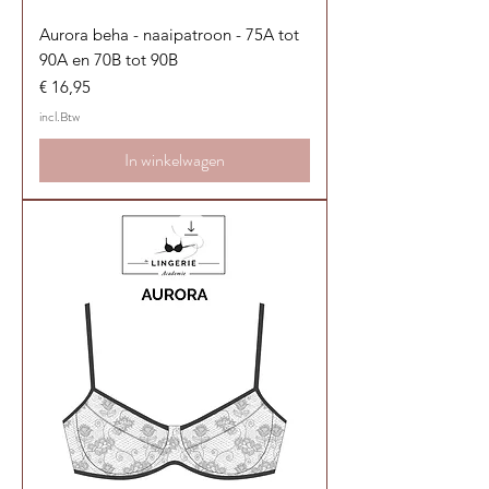
Aurora beha - naaipatroon - 75A tot
90A en 70B tot 90B
Prijs
€ 16,95
incl.Btw
In winkelwagen