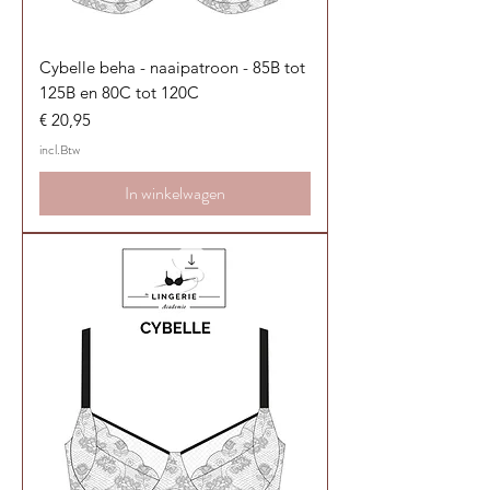
Cybelle beha - naaipatroon - 85B tot
125B en 80C tot 120C
Prijs
€ 20,95
incl.Btw
In winkelwagen