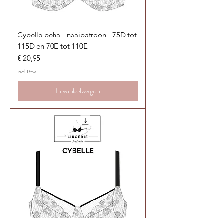
Cybelle beha - naaipatroon - 75D tot
115D en 70E tot 110E
Prijs
€ 20,95
incl.Btw
In winkelwagen