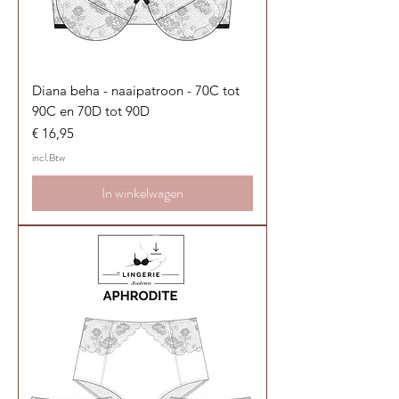
Diana beha - naaipatroon - 70C tot
90C en 70D tot 90D
Prijs
€ 16,95
incl.Btw
In winkelwagen