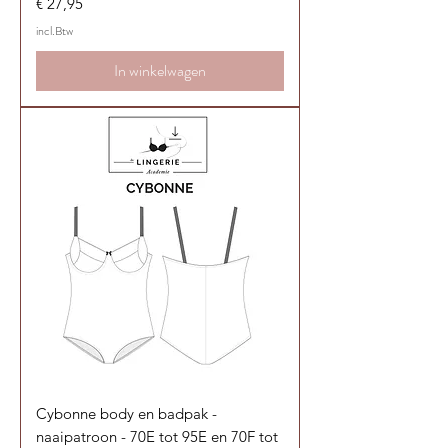
Prijs
€ 27,95
incl.Btw
In winkelwagen
Cybonne body en badpak -
naaipatroon - 70E tot 95E en 70F tot