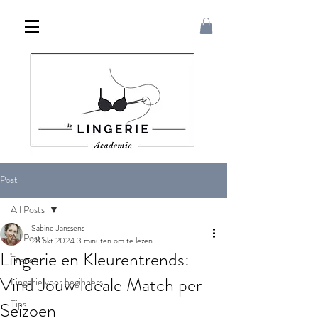
Post
All Posts
Sabine Janssens
All Posts
28 okt 2024
3 minuten om te lezen
Lingerie en Kleurentrends:
Trends
Vind Jouw Ideale Match per
Lingerie voor beginners
Tips
Seizoen