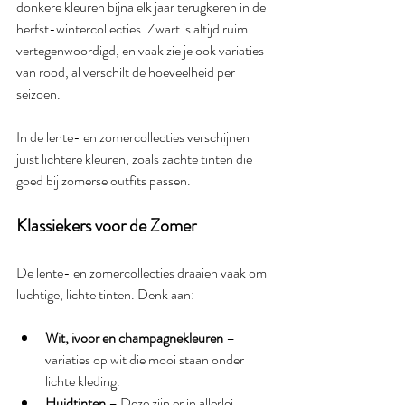
donkere kleuren bijna elk jaar terugkeren in de 
herfst-wintercollecties. Zwart is altijd ruim 
vertegenwoordigd, en vaak zie je ook variaties 
van rood, al verschilt de hoeveelheid per 
seizoen.
In de lente- en zomercollecties verschijnen 
juist lichtere kleuren, zoals zachte tinten die 
goed bij zomerse outfits passen.
Klassiekers voor de Zomer
De lente- en zomercollecties draaien vaak om 
luchtige, lichte tinten. Denk aan:
Wit, ivoor en champagnekleuren
 – 
variaties op wit die mooi staan onder 
lichte kleding.
Huidtinten
 – Deze zijn er in allerlei 