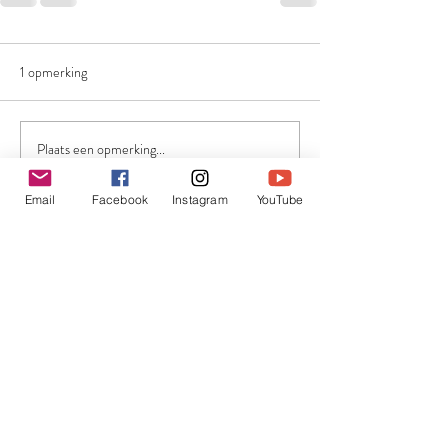
1 opmerking
Plaats een opmerking...
Email
Facebook
Instagram
YouTube
Nieuwste
Sabine Janssens
28 okt 2024
Mijn persoonlijke favoriet voor dit najaar is donker 
aubergine. Je ziet het in heel veel collecties 
opduiken en het is echt een zeer elegante en 
stijlvolle kleur. Ik ben fan 😄
Like
Reageren