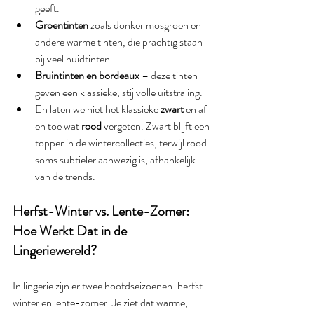
geeft.
Groentinten
 zoals donker mosgroen en 
andere warme tinten, die prachtig staan 
bij veel huidtinten.
Bruintinten en bordeaux
 – deze tinten 
geven een klassieke, stijlvolle uitstraling.
En laten we niet het klassieke 
zwart
 en af 
en toe wat 
rood
 vergeten. Zwart blijft een 
topper in de wintercollecties, terwijl rood 
soms subtieler aanwezig is, afhankelijk 
van de trends.
Herfst-Winter vs. Lente-Zomer: 
Hoe Werkt Dat in de 
Lingeriewereld?
In lingerie zijn er twee hoofdseizoenen: herfst-
winter en lente-zomer. Je ziet dat warme, 