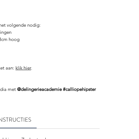
het volgende nodig:
htingen
 18cm hoog
et aan:
klik hier
.
media met
@delingerieacademie
#calliopehipster
NSTRUCTIES