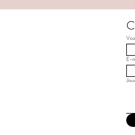
C
Voo
E-m
Jou