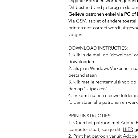
Digitale Patronen worden gebunde
Dit bestand vind je terug in de be
Gelieve patronen enkel via PC of
Via GSM, tablet of andere toestel
printen niet correct wordt uitgevo
volgen.
DOWNLOAD INSTRUCTIES:
1. klik in de mail op 'download'
downloaden
2. als je in Windows Verkenner na
bestand staan
3. klik met je rechtermuisknop op h
dan op 'Uitpakken'
4. er komt nu een nieuwe folder i
folder staan alle patronen en werk
PRINTINSTRUCTIES:
1. Open het patroon met Adobe P
computer staat, kan je dit
HIER
gr
2. Print het patroon vanuit Adobe