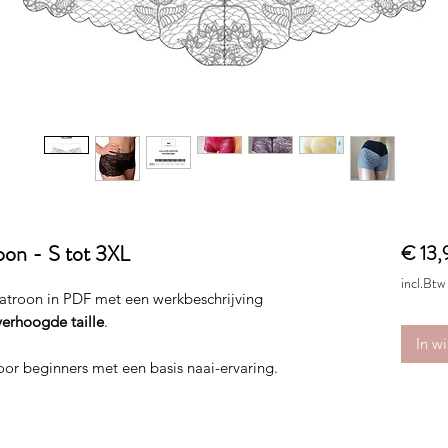
roon - S tot 3XL
€ 13,
incl.Btw
patroon in PDF met een werkbeschrijving
verhoogde taille
.
In w
oor beginners met een basis naai-ervaring.