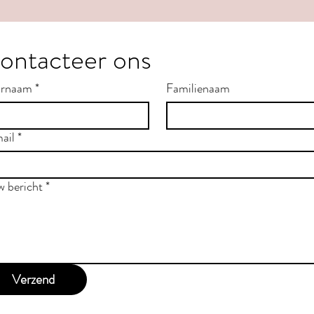
ontacteer ons
rnaam
*
Familienaam
ail
*
w bericht
*
Verzend