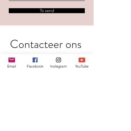
To send
Contacteer ons
Voornaam
*
Email
Facebook
Instagram
YouTube
Familienaam
E-mail
*
Jouw bericht
*