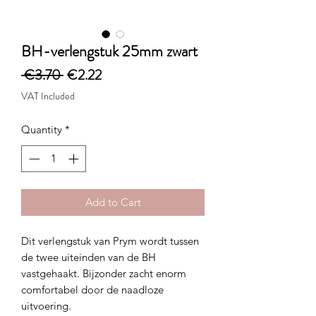
BH-verlengstuk 25mm zwart
Regular
Sale
 €3.70 
€2.22
Price
Price
VAT Included
Quantity
*
Add to Cart
Dit verlengstuk van Prym wordt tussen
de twee uiteinden van de BH
vastgehaakt. Bijzonder zacht enorm
comfortabel door de naadloze
uitvoering.