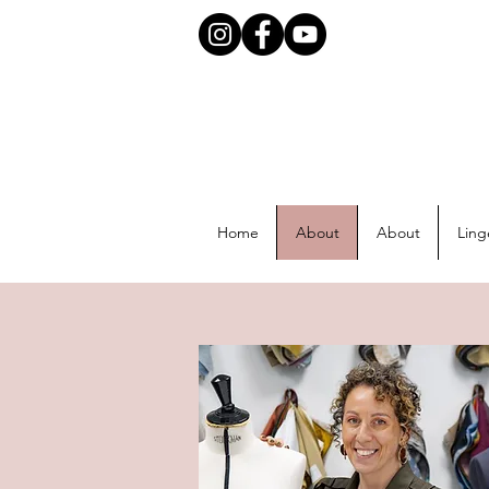
Home
About
About
Ling