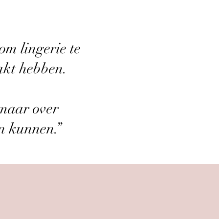
om lingerie te
akt hebben.
 maar over
en kunnen.”