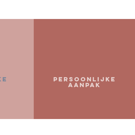
KE
PERSOONLIJKE
AANPAK