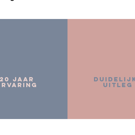
20 JAAR
DUIDELIJ
ERVARING
UITLEG