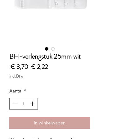
BH-verlengstuk 25mm wit
Normale
Verkoopprijs
 € 3,70 
€ 2,22
prijs
incl.Btw
Aantal
*
In winkelwagen