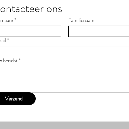
ontacteer ons
rnaam
*
Familienaam
ail
*
w bericht
*
Verzend