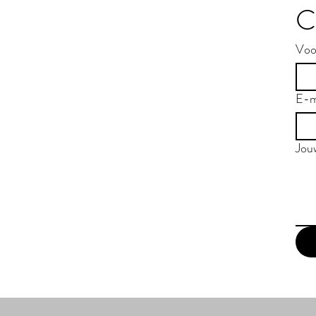
C
Voo
E-m
Jou