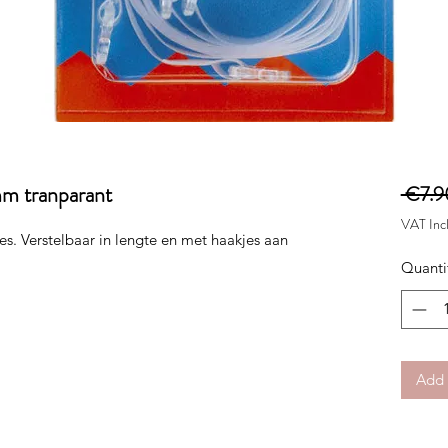
m tranparant
 €7.9
VAT Inc
s. Verstelbaar in lengte en met haakjes aan
Quanti
Add 