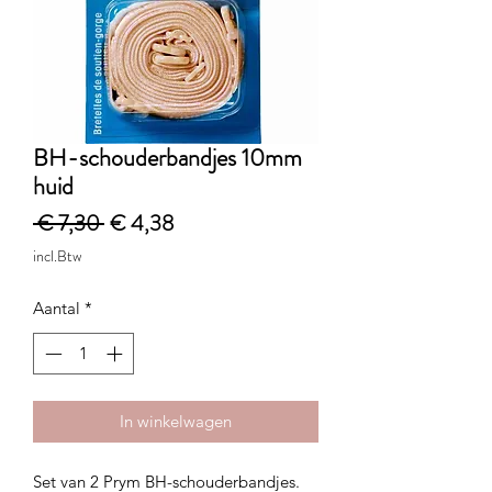
BH-schouderbandjes 10mm
huid
Normale
Verkoopprijs
 € 7,30 
€ 4,38
prijs
incl.Btw
Aantal
*
In winkelwagen
Set van 2 Prym BH-schouderbandjes.