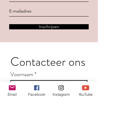
Inschrijven
Contacteer ons
Voornaam
*
Familienaam
Email
Facebook
Instagram
YouTube
E-mail
*