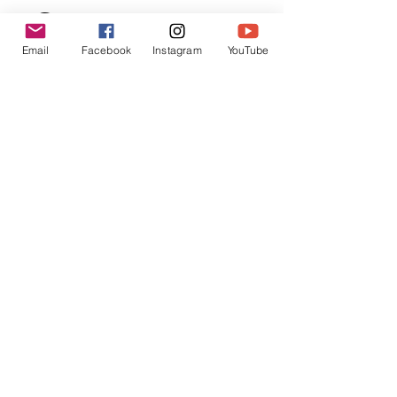
Contacteer ons
Email
Facebook
Instagram
YouTube
Voornaam
*
Familienaam
E-mail
*
Jouw bericht
*
Verzend