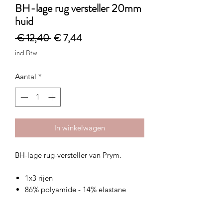
BH-lage rug versteller 20mm
huid
Normale
Verkoopprijs
 € 12,40 
€ 7,44
prijs
incl.Btw
Aantal
*
In winkelwagen
BH-lage rug-versteller van Prym.
1x3 rijen
86% polyamide - 14% elastane