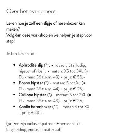
Over het evenement
Leren hoe je zelf een slipje of herenboxer kan
maken?
Volg dan deze workshop en we helpen je stap voor
stap!
Je kan kiezen uit:
Aphrodite slip
(**) - keuze uit tailleslip,
hipster of rioslip - maten: XS tot 3XL (=
EU-maat 36 t.e.m. 48) - prijs: € 55,-
Boann hipster
(*) - maten: S tot XL (=
EU-maat 38 t.e.m. 44) - prijs: € 25,-
Calliope hipster
(*) - maten: S tot 3XL (=
EU-maat 38 t.e.m. 48) - prijs: € 35,-
Apollo herenboxer
(**) - maten S tot XXL
- prijs: € 40,-
(prijzen zijn inclusief patroon + persoonlijke
begeleiding, exclusief materiaal)