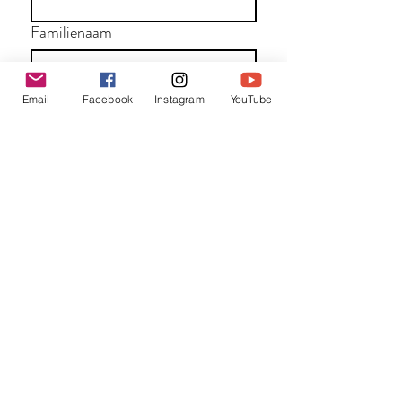
Familienaam
E-mail
*
Email
Facebook
Instagram
YouTube
Jouw bericht
*
Verzend
Matentabel
Blog