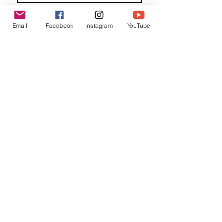
Familienaam
Email
Facebook
Instagram
YouTube
E-mail
*
Jouw bericht
*
Verzend
Matentabel
Blog
Workshops bij partners