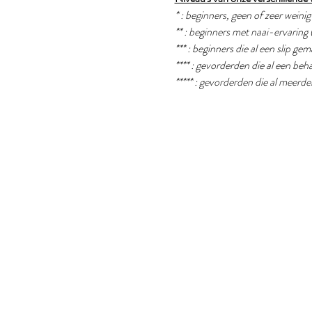
* : beginners, geen of zeer weini
** : beginners met naai-ervaring 
*** : beginners die al een slip g
**** : gevorderden die al een b
***** : gevorderden die al meer