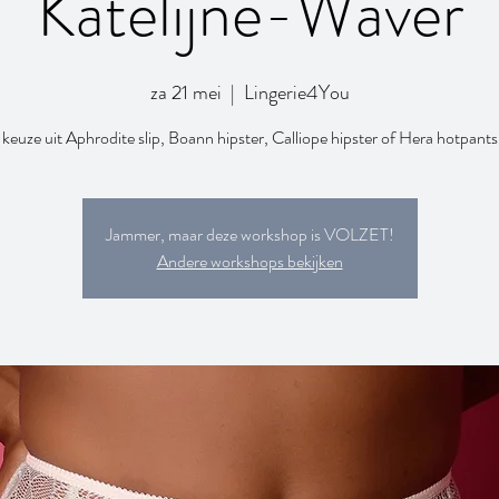
Katelijne-Waver
za 21 mei
  |  
Lingerie4You
keuze uit Aphrodite slip, Boann hipster, Calliope hipster of Hera hotpants
Jammer, maar deze workshop is VOLZET!
Andere workshops bekijken