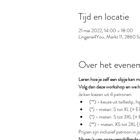
Tijd en locatie
21 mei 2022, 14:00 – 18:00
Lingerie4You, Markt 11, 2860 Si
Over het evene
Leren hoe je zelf een slipje kan 
Volg dan deze workshop en we he
Je kan kiezen uit 4 patronen:
 (**) - keuze uit taillesli
 (*) - maten: S tot XL (= 
 (*) - maten: S tot 3XL (=
 (**) - maten: XS tot 2XL
Prijzen zijn inclusief patroon in
Niveau's van onze verschillende