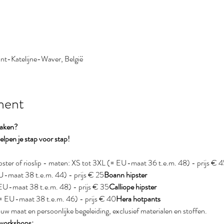
nt-Katelijne-Waver, België
ment
maken?
lpen je stap voor stap!
p, hipster of rioslip - maten: XS tot 3XL (= EU-maat 36 t.e.m. 48) - prijs € 
EU-maat 38 t.e.m. 44) - prijs € 25
Boann hipster
 EU-maat 38 t.e.m. 48) - prijs € 35
Calliope hipster
 (= EU-maat 38 t.e.m. 46) - prijs € 40
Hera hotpants
 jouw maat en persoonlijke begeleiding, exclusief materialen en stoffen.
 workshops: