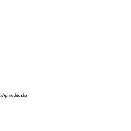
45
Aphrodite slip