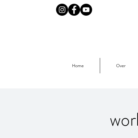
Home
Over
wor