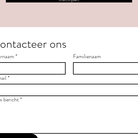
ontacteer ons
rnaam
*
Familienaam
ail
*
w bericht
*