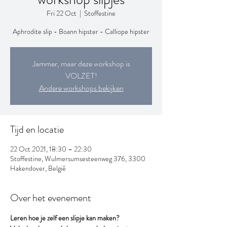
Fri 22 Oct
  |  
Stoffestine
Aphrodite slip - Boann hipster - Calliope hipster
Jammer, maar deze workshop is
VOLZET!
Andere workshops bekijken
Tijd en locatie
22 Oct 2021, 18:30 – 22:30
Stoffestine, Wulmersumsesteenweg 376, 3300
Hakendover, België
Over het evenement
Leren hoe je zelf een slipje kan maken?