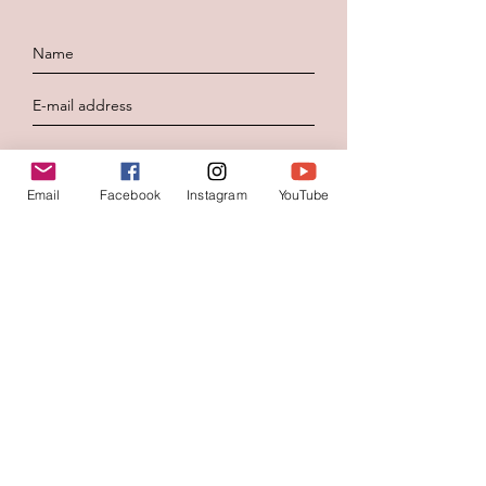
To send
Email
Facebook
Instagram
YouTube
Contacteer ons
Voornaam
*
Familienaam
E-mail
*