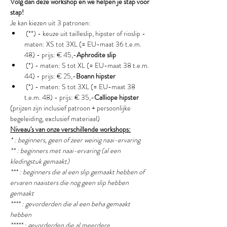
Volg dan deze workshop en we helpen je stap voor 
stap!
Je kan kiezen uit 3 patronen:
 (**) - keuze uit tailleslip, hipster of rioslip - 
maten: XS tot 3XL (= EU-maat 36 t.e.m. 
48) - prijs: € 45,-
Aphrodite slip
 (*) - maten: S tot XL (= EU-maat 38 t.e.m. 
44) - prijs: € 25,-
Boann hipster
 (*) - maten: S tot 3XL (= EU-maat 38 
t.e.m. 48) - prijs: € 35,-
Calliope hipster
(prijzen zijn inclusief patroon + persoonlijke 
begeleiding, exclusief materiaal)
Niveau's van onze verschillende workshops:
* : beginners, geen of zeer weinig naai-ervaring
** : beginners met naai-ervaring (al een 
kledingstuk gemaakt) 
*** : beginners die al een slip gemaakt hebben of 
ervaren naaisters die nog geen slip hebben 
gemaakt
**** : gevorderden die al een beha gemaakt 
hebben
***** : gevorderden die al meerdere 