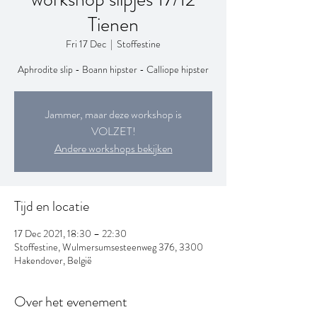
Tienen
Fri 17 Dec
  |  
Stoffestine
Aphrodite slip - Boann hipster - Calliope hipster
Jammer, maar deze workshop is
VOLZET!
Andere workshops bekijken
Tijd en locatie
17 Dec 2021, 18:30 – 22:30
Stoffestine, Wulmersumsesteenweg 376, 3300
Hakendover, België
Over het evenement