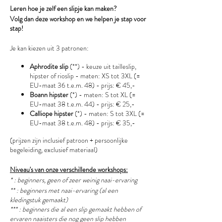
Leren hoe je zelf een slipje kan maken?
Volg dan deze workshop en we helpen je stap voor
stap!
Je kan kiezen uit 3 patronen:
Aphrodite slip
(**) - keuze uit tailleslip,
hipster of rioslip - maten: XS tot 3XL (=
EU-maat 36 t.e.m. 48) - prijs: € 45,-
Boann hipster
(*) - maten: S tot XL (=
EU-maat 38 t.e.m. 44) - prijs: € 25,-
Calliope hipster
(*) - maten: S tot 3XL (=
EU-maat 38 t.e.m. 48) - prijs: € 35,-
(prijzen zijn inclusief patroon + persoonlijke
begeleiding, exclusief materiaal)
Niveau's van onze verschillende workshops:
* : beginners, geen of zeer weinig naai-ervaring
** : beginners met naai-ervaring (al een
kledingstuk gemaakt)
*** : beginners die al een slip gemaakt hebben of
ervaren naaisters die nog geen slip hebben