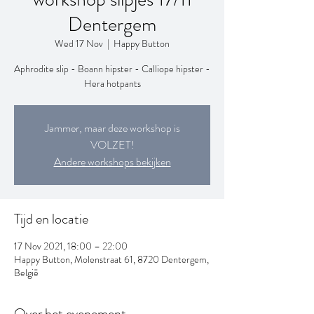
Dentergem
Wed 17 Nov
  |  
Happy Button
Aphrodite slip - Boann hipster - Calliope hipster -
Hera hotpants
Jammer, maar deze workshop is
VOLZET!
Andere workshops bekijken
Tijd en locatie
17 Nov 2021, 18:00 – 22:00
Happy Button, Molenstraat 61, 8720 Dentergem,
België
Over het evenement