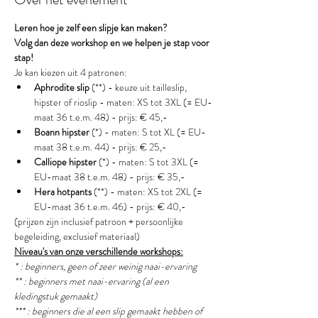
Leren hoe je zelf een slipje kan maken?
Volg dan deze workshop en we helpen je stap voor 
stap!
Je kan kiezen uit 4 patronen:
Aphrodite slip
 (**) - keuze uit tailleslip, 
hipster of rioslip - maten: XS tot 3XL (= EU-
maat 36 t.e.m. 48) - prijs: € 45,-
Boann hipster
 (*) - maten: S tot XL (= EU-
maat 38 t.e.m. 44) - prijs: € 25,-
Calliope hipster
 (*) - maten: S tot 3XL (= 
EU-maat 38 t.e.m. 48) - prijs: € 35,-
Hera hotpants
 (**) - maten: XS tot 2XL (= 
EU-maat 36 t.e.m. 46) - prijs: € 40,-
(prijzen zijn inclusief patroon + persoonlijke 
begeleiding, exclusief materiaal)
Niveau's van onze verschillende workshops:
* : beginners, geen of zeer weinig naai-ervaring
** : beginners met naai-ervaring (al een 
kledingstuk gemaakt) 
*** : beginners die al een slip gemaakt hebben of 