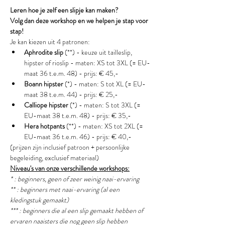
Leren hoe je zelf een slipje kan maken?
Volg dan deze workshop en we helpen je stap voor 
stap!
Je kan kiezen uit 4 patronen:
Aphrodite slip
 (**) - keuze uit tailleslip, 
hipster of rioslip - maten: XS tot 3XL (= EU-
maat 36 t.e.m. 48) - prijs: € 45,-
Boann hipster
 (*) - maten: S tot XL (= EU-
maat 38 t.e.m. 44) - prijs: € 25,-
Calliope hipster
 (*) - maten: S tot 3XL (= 
EU-maat 38 t.e.m. 48) - prijs: € 35,-
Hera hotpants
 (**) - maten: XS tot 2XL (= 
EU-maat 36 t.e.m. 46) - prijs: € 40,-
(prijzen zijn inclusief patroon + persoonlijke 
begeleiding, exclusief materiaal)
Niveau's van onze verschillende workshops:
* : beginners, geen of zeer weinig naai-ervaring
** : beginners met naai-ervaring (al een 
kledingstuk gemaakt) 
*** : beginners die al een slip gemaakt hebben of 
ervaren naaisters die nog geen slip hebben 