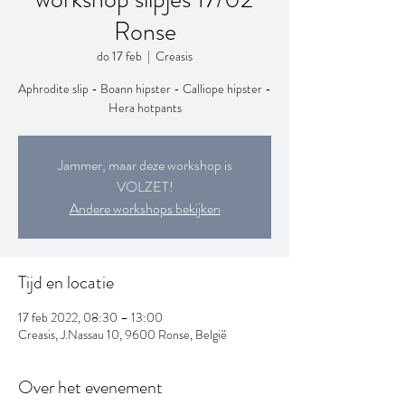
Ronse
do 17 feb
  |  
Creasis
Aphrodite slip - Boann hipster - Calliope hipster -
Hera hotpants
Jammer, maar deze workshop is
VOLZET!
Andere workshops bekijken
Tijd en locatie
17 feb 2022, 08:30 – 13:00
Creasis, J.Nassau 10, 9600 Ronse, België
Over het evenement