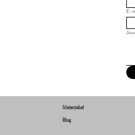
E-m
Jou
Matentabel
Blog