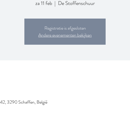
za 11 feb
  |  
De Stoffenschuur
Registratie is afgesloten
Andere evenementen bekijken
42, 3290 Schaffen, België