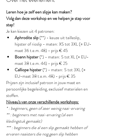
Leren hoe je zelf een slipje kan maken?
Volg dan deze workshop en we helpen je stap voor 
stap!
Je kan kiezen uit 4 patronen:
Aphrodite slip
 (**) - keuze uit tailleslip, 
hipster of rioslip - maten: XS tot 3XL (= EU-
maat 36 t.e.m. 48) - prijs € 45
Boann hipster
 (*) - maten: S tot XL (= EU-
maat 38 t.e.m. 44) - prijs € 25
Calliope hipster
 (*) - maten: S tot 3XL (= 
EU-maat 38 t.e.m. 48) - prijs € 35
Prijzen zijn inclusief patroon in jouw maat en 
persoonlijke begeleiding, exclusief materialen en 
stoffen.
Niveau's van onze verschillende workshops:
* : beginners, geen of zeer weinig naai-ervaring
** : beginners met naai-ervaring (al een 
kledingstuk gemaakt) 
*** : beginners die al een slip gemaakt hebben of 
ervaren naaisters die nog geen slip hebben 