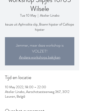
Wilsele
Tue 10 May
  |  
Atelier Linabo
keuze uit Aphrodite slip, Boann hipster of Calliope
hipster
Jammer, maar deze workshop is
VOLZET!
Andere workshops bekijken
Tijd en locatie
10 May 2022, 18:00 – 22:00
Atelier Linabo, Aarschotsesteenweg 367, 3012
Leuven, België
Over het evenement