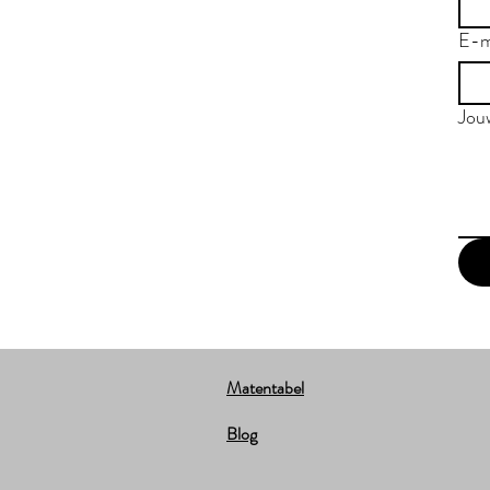
E-m
Jou
Matentabel
Blog