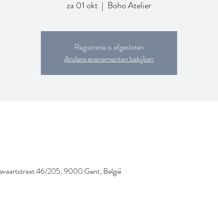
za 01 okt
  |  
Boho Atelier
Registratie is afgesloten
Andere evenementen bekijken
evaartstraat 46/205, 9000 Gent, België