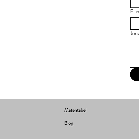
E-m
Jou
Matentabel
Blog