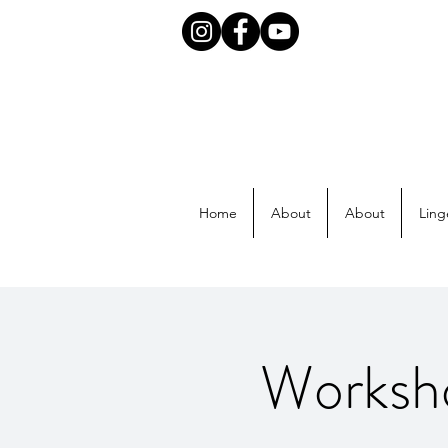
Home
About
About
Ling
Worksho