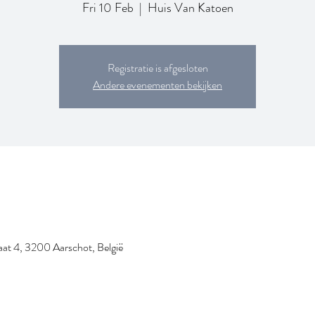
Fri 10 Feb
  |  
Huis Van Katoen
Registratie is afgesloten
Andere evenementen bekijken
at 4, 3200 Aarschot, België