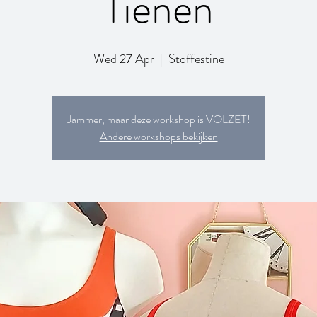
Tienen
Wed 27 Apr
  |  
Stoffestine
Jammer, maar deze workshop is VOLZET!
Andere workshops bekijken