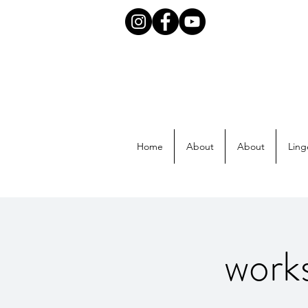
Home
About
About
Ling
work