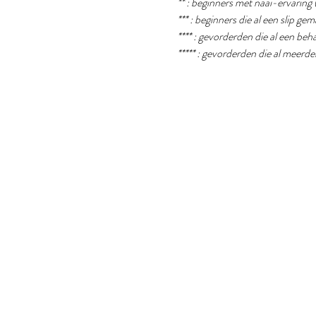
** : beginners met naai-ervaring 
*** : beginners die al een slip g
**** : gevorderden die al een b
***** : gevorderden die al meer