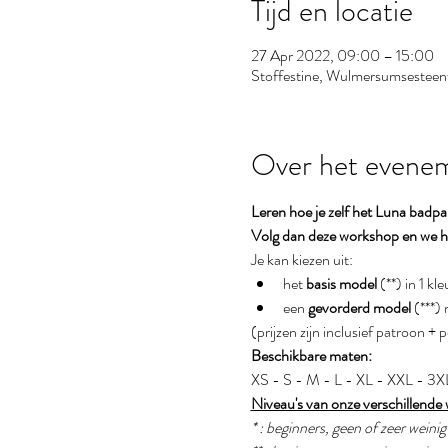
Tijd en locatie
27 Apr 2022, 09:00 – 15:00
Stoffestine, Wulmersumsestee
Over het evene
Leren hoe je zelf het Luna badp
Volg dan deze workshop en we he
Je kan kiezen uit:
het 
basis model
 (**) in 1 k
een 
gevorderd model
 (***)
(prijzen zijn inclusief patroon + 
Beschikbare maten:
XS - S - M - L - XL - XXL - 3X
Niveau's van onze verschillende
* : beginners, geen of zeer weini