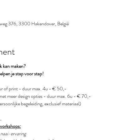
nweg 376, 3300 Hakendover, België
ment
ak kan maken?
lpen je stap voor stap!
leur of print - duur max. 4u - € 50,-
 met meer design opties - duur max. 6u - € 70,-
persoonlijke begeleiding, exclusief materiaal)
L
 workshops:
g naai-ervaring