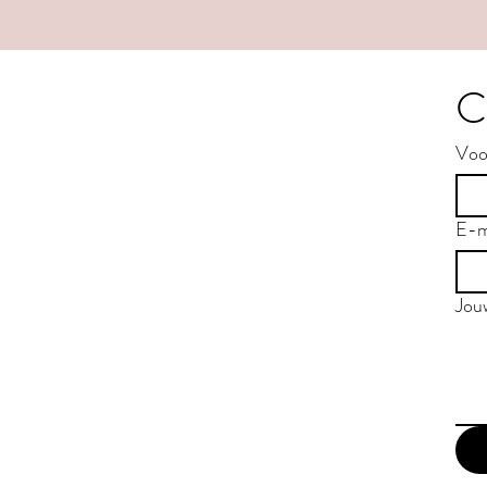
C
Voo
E-m
Jou