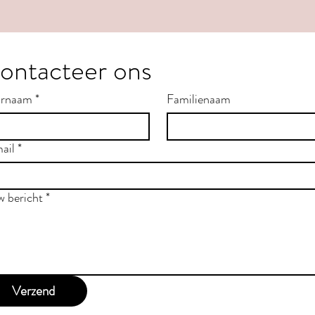
ontacteer ons
rnaam
*
Familienaam
ail
*
w bericht
*
Verzend