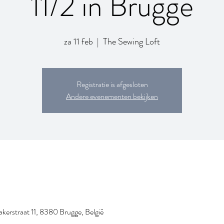
11/2 in Brugge
za 11 feb
  |  
The Sewing Loft
Registratie is afgesloten
Andere evenementen bekijken
erstraat 11, 8380 Brugge, België