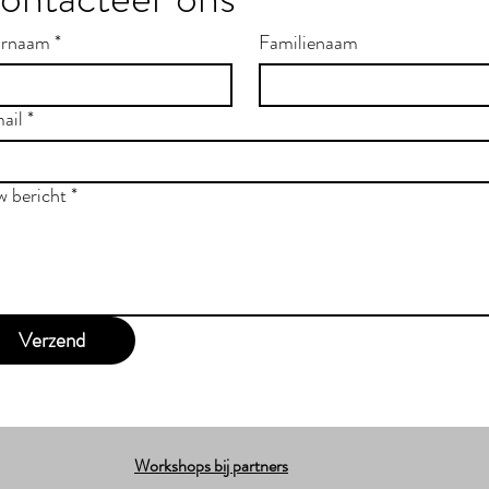
rnaam
*
Familienaam
ail
*
w bericht
*
Verzend
Workshops bij partners