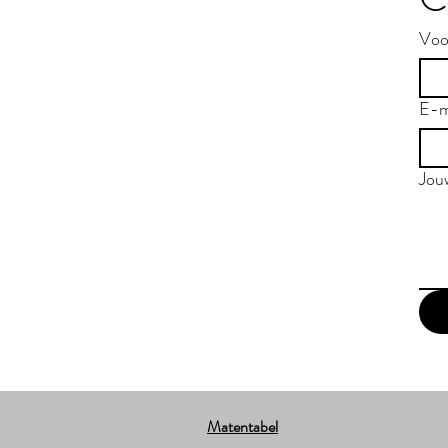
Voo
E-m
Jou
Matentabel