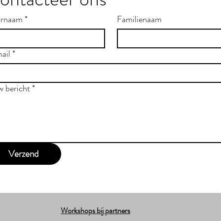
rnaam
*
Familienaam
ail
*
w bericht
*
Verzend
Workshops bij partners