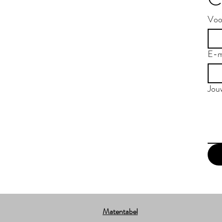
Voo
E-m
Jou
Matentabel