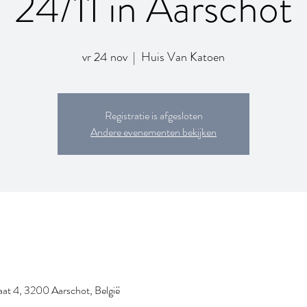
24/11 in Aarschot
vr 24 nov
  |  
Huis Van Katoen
Registratie is afgesloten
Andere evenementen bekijken
at 4, 3200 Aarschot, België