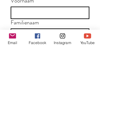
Voornaam
*
Familienaam
Email
Facebook
Instagram
YouTube
E-mail
*
Jouw bericht
*
Verzend
Matentabel