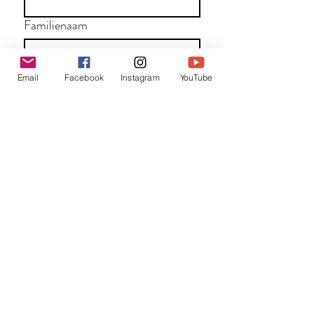
Familienaam
E-mail
*
Email
Facebook
Instagram
YouTube
Jouw bericht
*
Verzend
Matentabel
Blog