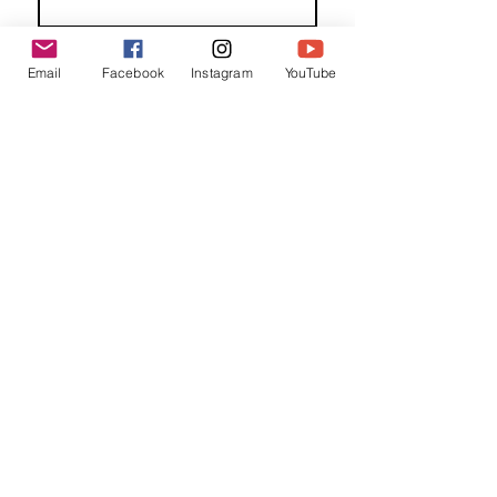
Familienaam
Email
Facebook
Instagram
YouTube
E-mail
*
Jouw bericht
*
Verzend
Matentabel
Blog