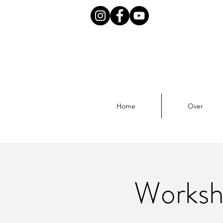
Home
Over
Worksho