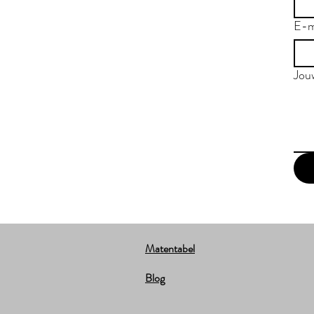
E-m
Jou
Matentabel
Blog