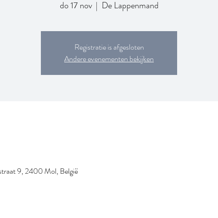
do 17 nov
  |  
De Lappenmand
Registratie is afgesloten
Andere evenementen bekijken
traat 9, 2400 Mol, België