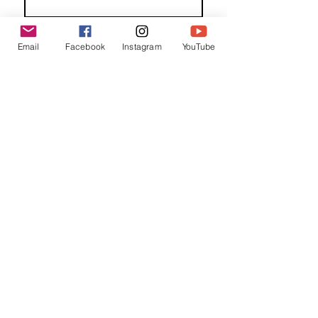
Familienaam
Email
Facebook
Instagram
YouTube
E-mail
*
Jouw bericht
*
Verzend
Matentabel
Blog