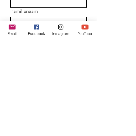
Familienaam
E-mail
*
Email
Facebook
Instagram
YouTube
Jouw bericht
*
Verzend
Matentabel
Blog