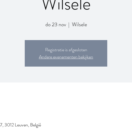
Wilsele
do 23 nov
  |  
Wilsele
Registratie is afgesloten
Andere evenementen bekijken
7, 3012 Leuven, België