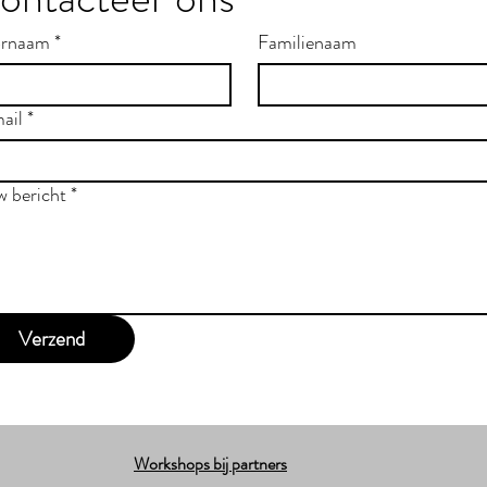
rnaam
*
Familienaam
ail
*
w bericht
*
Verzend
Workshops bij partners