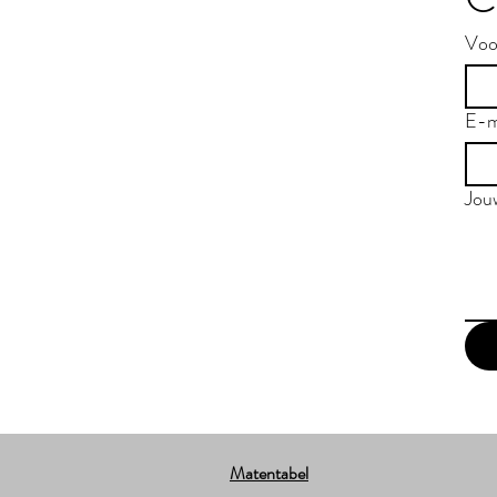
Voo
E-m
Jou
Matentabel