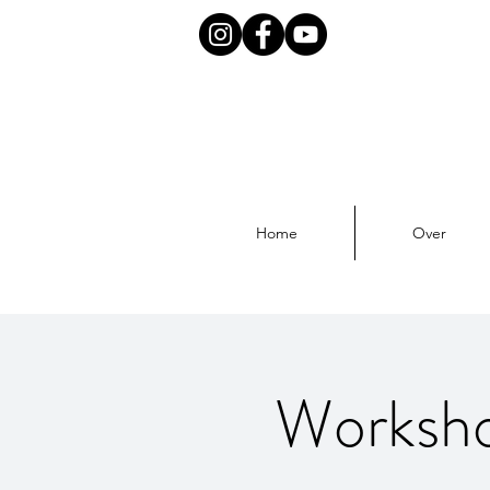
Home
Over
Worksho