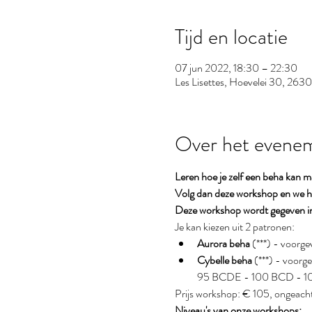
Tijd en locatie
07 jun 2022, 18:30 – 22:30
Les Lisettes, Hoevelei 30, 2630 
Over het evene
Leren hoe je zelf een beha kan 
Volg dan deze workshop en we he
Deze workshop wordt gegeven i
Je kan kiezen uit 2 patronen:
Aurora beha
 (***) - voo
Cybelle beha 
(***) - voo
95 BCDE - 100 BCD - 10
Prijs workshop: € 105, ongeacht 
Niveau's van onze workshops: