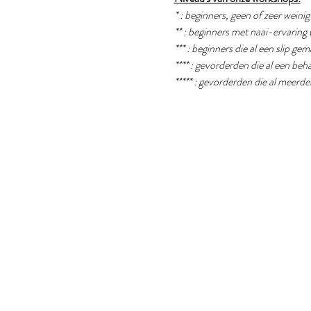
* : beginners, geen of zeer weini
** : beginners met naai-ervaring 
*** : beginners die al een slip g
**** : gevorderden die al een b
***** : gevorderden die al meer