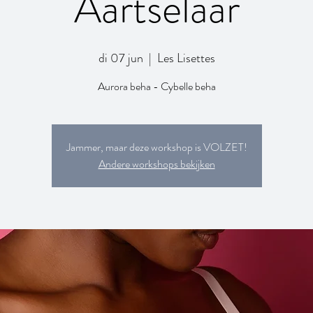
Aartselaar
di 07 jun
  |  
Les Lisettes
Aurora beha - Cybelle beha
Jammer, maar deze workshop is VOLZET!
Andere workshops bekijken