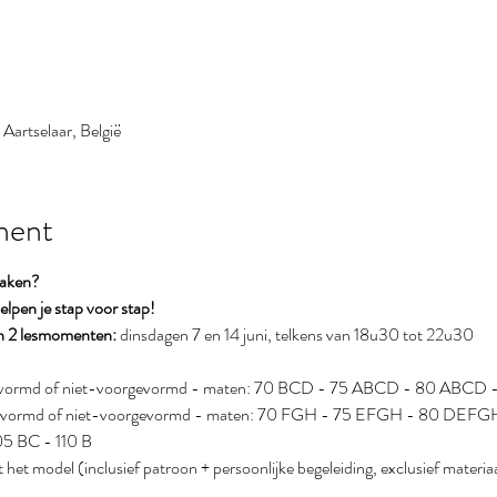
Aartselaar, België
ment
maken?
lpen je stap voor stap!
n 2 lesmomenten:
 dinsdagen 7 en 14 juni, telkens van 18u30 tot 22u30
rgevormd of niet-voorgevormd - maten: 70 BCD - 75 ABCD - 80 ABC
rgevormd of niet-voorgevormd - maten: 70 FGH - 75 EFGH - 80 DE
5 BC - 110 B
het model (inclusief patroon + persoonlijke begeleiding, exclusief materia