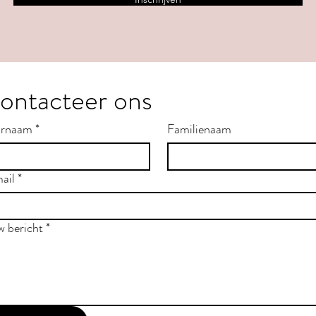
ontacteer ons
rnaam
*
Familienaam
ail
*
w bericht
*