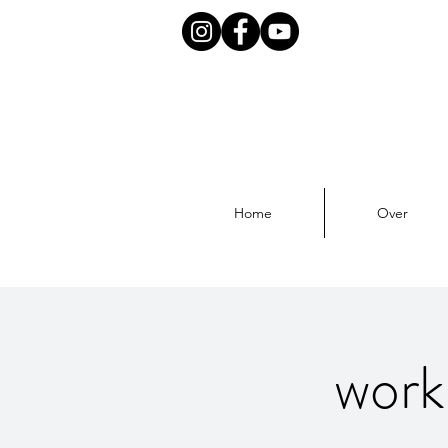
Home
Over
work