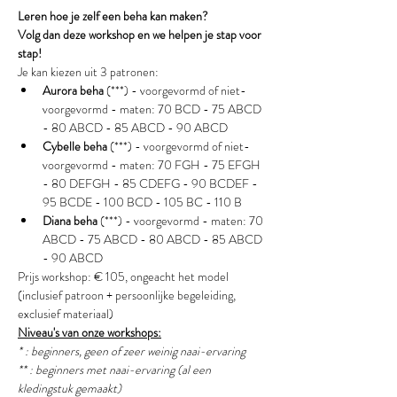
Leren hoe je zelf een beha kan maken?
Volg dan deze workshop en we helpen je stap voor 
stap!
Je kan kiezen uit 3 patronen:
Aurora beha
 (***) - voorgevormd of niet-
voorgevormd - maten: 70 BCD - 75 ABCD 
- 80 ABCD - 85 ABCD - 90 ABCD
Cybelle beha 
(***) - voorgevormd of niet-
voorgevormd - maten: 70 FGH - 75 EFGH 
- 80 DEFGH - 85 CDEFG - 90 BCDEF - 
95 BCDE - 100 BCD - 105 BC - 110 B
Diana beha
 (***) - voorgevormd - maten: 70 
ABCD - 75 ABCD - 80 ABCD - 85 ABCD 
- 90 ABCD
Prijs workshop: € 105, ongeacht het model 
(inclusief patroon + persoonlijke begeleiding, 
exclusief materiaal)
Niveau's van onze workshops:
* : beginners, geen of zeer weinig naai-ervaring
** : beginners met naai-ervaring (al een 
kledingstuk gemaakt) 