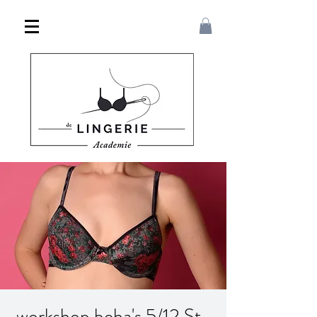
workshop beha's 5/12 St-