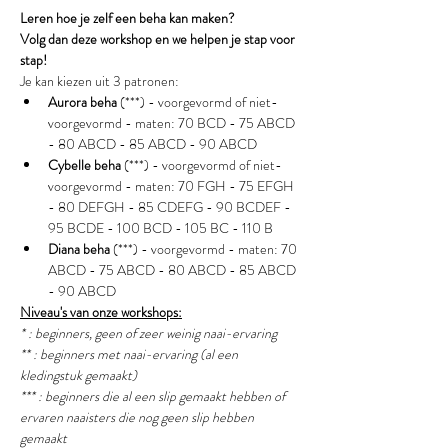
Leren hoe je zelf een beha kan maken?
Volg dan deze workshop en we helpen je stap voor 
stap!
Je kan kiezen uit 3 patronen:
Aurora beha
 (***) - voorgevormd of niet-
voorgevormd - maten: 70 BCD - 75 ABCD 
- 80 ABCD - 85 ABCD - 90 ABCD
Cybelle beha 
(***) - voorgevormd of niet-
voorgevormd - maten: 70 FGH - 75 EFGH 
- 80 DEFGH - 85 CDEFG - 90 BCDEF - 
95 BCDE - 100 BCD - 105 BC - 110 B
Diana beha
 (***) - voorgevormd - maten: 70 
ABCD - 75 ABCD - 80 ABCD - 85 ABCD 
- 90 ABCD
Niveau's van onze workshops:
* : beginners, geen of zeer weinig naai-ervaring
** : beginners met naai-ervaring (al een 
kledingstuk gemaakt) 
*** : beginners die al een slip gemaakt hebben of 
ervaren naaisters die nog geen slip hebben 
gemaakt