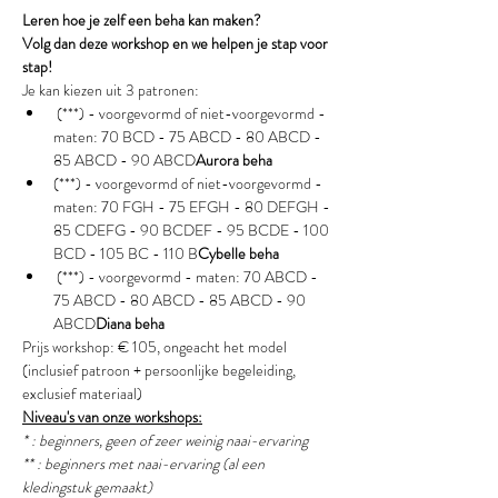
Leren hoe je zelf een beha kan maken?
Volg dan deze workshop en we helpen je stap voor 
stap!
Je kan kiezen uit 3 patronen:
 (***) - voorgevormd of niet-voorgevormd - 
maten: 70 BCD - 75 ABCD - 80 ABCD - 
85 ABCD - 90 ABCD
Aurora beha
(***) - voorgevormd of niet-voorgevormd - 
maten: 70 FGH - 75 EFGH - 80 DEFGH - 
85 CDEFG - 90 BCDEF - 95 BCDE - 100 
BCD - 105 BC - 110 B
Cybelle beha 
 (***) - voorgevormd - maten: 70 ABCD - 
75 ABCD - 80 ABCD - 85 ABCD - 90 
ABCD
Diana beha
Prijs workshop: € 105, ongeacht het model 
(inclusief patroon + persoonlijke begeleiding, 
exclusief materiaal)
Niveau's van onze workshops:
* : beginners, geen of zeer weinig naai-ervaring
** : beginners met naai-ervaring (al een 
kledingstuk gemaakt) 