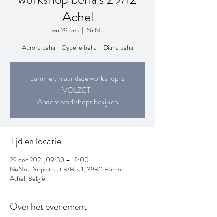
Achel
wo 29 dec
  |  
NeNo
Aurora beha - Cybelle beha - Diana beha
Jammer, maar deze workshop is
VOLZET!
Andere workshops bekijken
Tijd en locatie
29 dec 2021, 09:30 – 18:00
NeNo, Dorpsstraat 3/Bus 1, 3930 Hamont-
Achel, België
Over het evenement