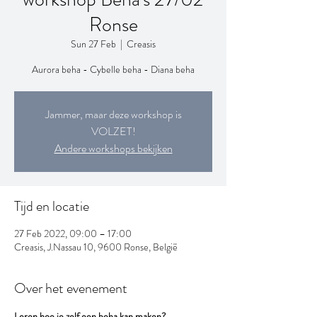
Ronse
Sun 27 Feb
  |  
Creasis
Aurora beha - Cybelle beha - Diana beha
Jammer, maar deze workshop is
VOLZET!
Andere workshops bekijken
Tijd en locatie
27 Feb 2022, 09:00 – 17:00
Creasis, J.Nassau 10, 9600 Ronse, België
Over het evenement
Leren hoe je zelf een beha kan maken?