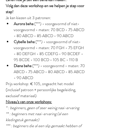
Volg dan deze workshop en we helpen je stap voor 
stap!
Je kan kiezen uit 3 patronen:
Aurora beha
 (***) - voorgevormd of niet-
voorgevormd - maten: 70 BCD - 75 ABCD 
- 80 ABCD - 85 ABCD - 90 ABCD
Cybelle beha 
(***) - voorgevormd of niet-
voorgevormd - maten: 70 FGH - 75 EFGH 
- 80 DEFGH - 85 CDEFG - 90 BCDEF - 
95 BCDE - 100 BCD - 105 BC - 110 B
Diana beha
 (***) - voorgevormd - maten: 70 
ABCD - 75 ABCD - 80 ABCD - 85 ABCD 
- 90 ABCD
Prijs workshop: € 105, ongeacht het model 
(inclusief patroon + persoonlijke begeleiding, 
exclusief materiaal)
Niveau's van onze workshops:
* : beginners, geen of zeer weinig naai-ervaring
** : beginners met naai-ervaring (al een 
kledingstuk gemaakt) 
*** : beginners die al een slip gemaakt hebben of 