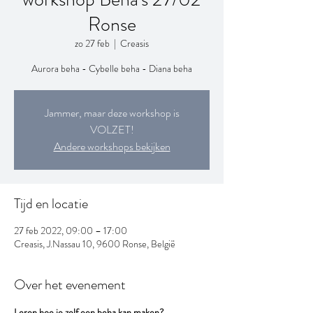
Ronse
zo 27 feb
  |  
Creasis
Aurora beha - Cybelle beha - Diana beha
Jammer, maar deze workshop is
VOLZET!
Andere workshops bekijken
Tijd en locatie
27 feb 2022, 09:00 – 17:00
Creasis, J.Nassau 10, 9600 Ronse, België
Over het evenement
Leren hoe je zelf een beha kan maken?