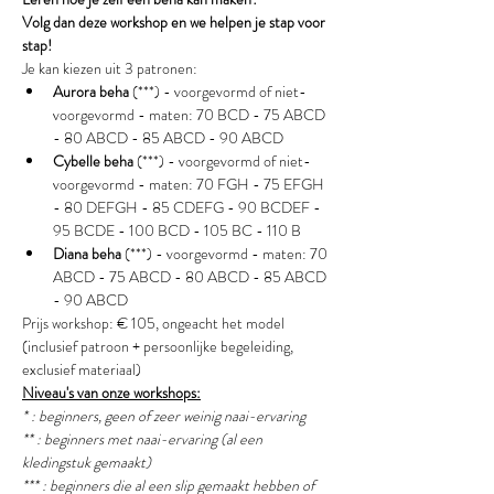
Volg dan deze workshop en we helpen je stap voor 
stap!
Je kan kiezen uit 3 patronen:
Aurora beha
 (***) - voorgevormd of niet-
voorgevormd - maten: 70 BCD - 75 ABCD 
- 80 ABCD - 85 ABCD - 90 ABCD
Cybelle beha 
(***) - voorgevormd of niet-
voorgevormd - maten: 70 FGH - 75 EFGH 
- 80 DEFGH - 85 CDEFG - 90 BCDEF - 
95 BCDE - 100 BCD - 105 BC - 110 B
Diana beha
 (***) - voorgevormd - maten: 70 
ABCD - 75 ABCD - 80 ABCD - 85 ABCD 
- 90 ABCD
Prijs workshop: € 105, ongeacht het model 
(inclusief patroon + persoonlijke begeleiding, 
exclusief materiaal)
Niveau's van onze workshops:
* : beginners, geen of zeer weinig naai-ervaring
** : beginners met naai-ervaring (al een 
kledingstuk gemaakt) 
*** : beginners die al een slip gemaakt hebben of 