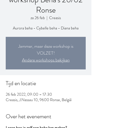
Ronse
za 26 feb
  |  
Creasis
Aurora beha - Cybelle beha - Diana beha
Jammer, maar deze workshop is
VOLZET!
Andere workshops bekijken
Tijd en locatie
26 feb 2022, 09:00 – 17:30
Creasis, J.Nassau 10, 9600 Ronse, België
Over het evenement
Leren hoe je zelf een beha kan maken?