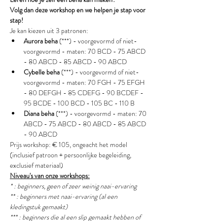
Volg dan deze workshop en we helpen je stap voor 
stap!
Je kan kiezen uit 3 patronen:
Aurora beha
 (***) - voorgevormd of niet-
voorgevormd - maten: 70 BCD - 75 ABCD 
- 80 ABCD - 85 ABCD - 90 ABCD
Cybelle beha 
(***) - voorgevormd of niet-
voorgevormd - maten: 70 FGH - 75 EFGH 
- 80 DEFGH - 85 CDEFG - 90 BCDEF - 
95 BCDE - 100 BCD - 105 BC - 110 B
Diana beha
 (***) - voorgevormd - maten: 70 
ABCD - 75 ABCD - 80 ABCD - 85 ABCD 
- 90 ABCD
Prijs workshop: € 105, ongeacht het model 
(inclusief patroon + persoonlijke begeleiding, 
exclusief materiaal)
Niveau's van onze workshops:
* : beginners, geen of zeer weinig naai-ervaring
** : beginners met naai-ervaring (al een 
kledingstuk gemaakt) 
*** : beginners die al een slip gemaakt hebben of 