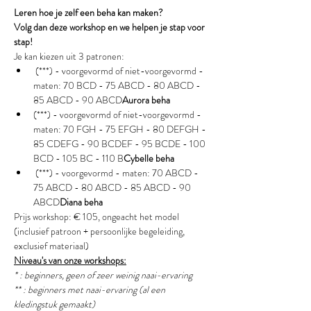
Leren hoe je zelf een beha kan maken?
Volg dan deze workshop en we helpen je stap voor 
stap!
Je kan kiezen uit 3 patronen:
 (***) - voorgevormd of niet-voorgevormd - 
maten: 70 BCD - 75 ABCD - 80 ABCD - 
85 ABCD - 90 ABCD
Aurora beha
(***) - voorgevormd of niet-voorgevormd - 
maten: 70 FGH - 75 EFGH - 80 DEFGH - 
85 CDEFG - 90 BCDEF - 95 BCDE - 100 
BCD - 105 BC - 110 B
Cybelle beha 
 (***) - voorgevormd - maten: 70 ABCD - 
75 ABCD - 80 ABCD - 85 ABCD - 90 
ABCD
Diana beha
Prijs workshop: € 105, ongeacht het model 
(inclusief patroon + persoonlijke begeleiding, 
exclusief materiaal)
Niveau's van onze workshops:
* : beginners, geen of zeer weinig naai-ervaring
** : beginners met naai-ervaring (al een 
kledingstuk gemaakt) 