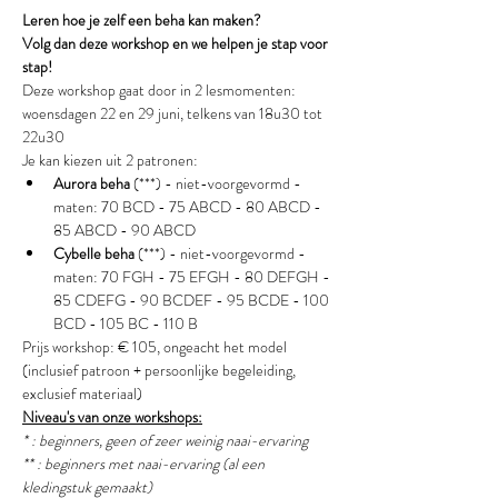
Leren hoe je zelf een beha kan maken?
Volg dan deze workshop en we helpen je stap voor 
stap!
Deze workshop gaat door in 2 lesmomenten: 
woensdagen 22 en 29 juni, telkens van 18u30 tot 
22u30
Je kan kiezen uit 2 patronen:
Aurora beha
 (***) - niet-voorgevormd - 
maten: 70 BCD - 75 ABCD - 80 ABCD - 
85 ABCD - 90 ABCD
Cybelle beha 
(***) - niet-voorgevormd - 
maten: 70 FGH - 75 EFGH - 80 DEFGH - 
85 CDEFG - 90 BCDEF - 95 BCDE - 100 
BCD - 105 BC - 110 B
Prijs workshop: € 105, ongeacht het model 
(inclusief patroon + persoonlijke begeleiding, 
exclusief materiaal)
Niveau's van onze workshops:
* : beginners, geen of zeer weinig naai-ervaring
** : beginners met naai-ervaring (al een 
kledingstuk gemaakt) 