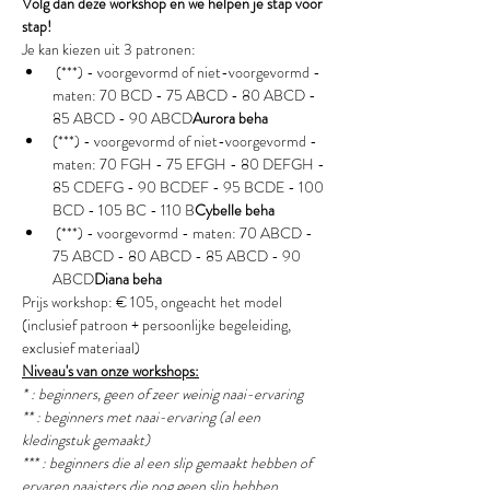
Volg dan deze workshop en we helpen je stap voor 
stap!
Je kan kiezen uit 3 patronen:
 (***) - voorgevormd of niet-voorgevormd - 
maten: 70 BCD - 75 ABCD - 80 ABCD - 
85 ABCD - 90 ABCD
Aurora beha
(***) - voorgevormd of niet-voorgevormd - 
maten: 70 FGH - 75 EFGH - 80 DEFGH - 
85 CDEFG - 90 BCDEF - 95 BCDE - 100 
BCD - 105 BC - 110 B
Cybelle beha 
 (***) - voorgevormd - maten: 70 ABCD - 
75 ABCD - 80 ABCD - 85 ABCD - 90 
ABCD
Diana beha
Prijs workshop: € 105, ongeacht het model 
(inclusief patroon + persoonlijke begeleiding, 
exclusief materiaal)
Niveau's van onze workshops:
* : beginners, geen of zeer weinig naai-ervaring
** : beginners met naai-ervaring (al een 
kledingstuk gemaakt) 
*** : beginners die al een slip gemaakt hebben of 
ervaren naaisters die nog geen slip hebben 