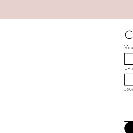
C
Voo
E-m
Jou