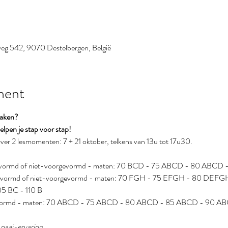
g 542, 9070 Destelbergen, België
ment
maken?
lpen je stap voor stap!
er 2 lesmomenten: 7 + 21 oktober, telkens van 13u tot 17u30.
rgevormd of niet-voorgevormd - maten: 70 BCD - 75 ABCD - 80 ABC
rgevormd of niet-voorgevormd - maten: 70 FGH - 75 EFGH - 80 DE
5 BC - 110 B
gevormd - maten: 70 ABCD - 75 ABCD - 80 ABCD - 85 ABCD - 90 A
g naai-ervaring