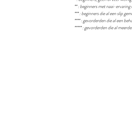
** : beginners met naai-ervaring 
*** : beginners die al een slip g
**** : gevorderden die al een b
***** : gevorderden die al meer