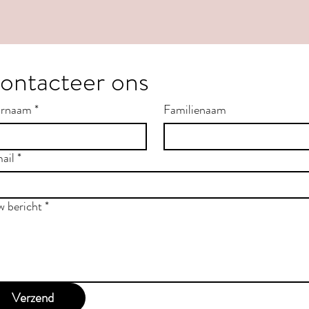
ontacteer ons
rnaam
*
Familienaam
ail
*
w bericht
*
Verzend