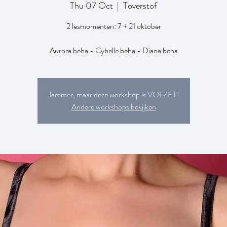
Thu 07 Oct
  |  
Toverstof
2 lesmomenten: 7 + 21 oktober
Aurora beha - Cybelle beha - Diana beha
Jammer, maar deze workshop is VOLZET!
Andere workshops bekijken