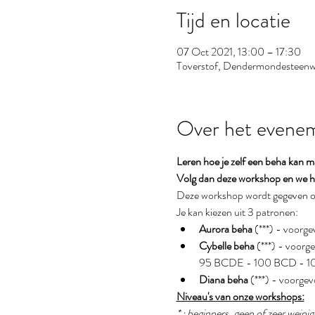
Tijd en locatie
07 Oct 2021, 13:00 – 17:30
Toverstof, Dendermondesteenwe
Over het evene
Leren hoe je zelf een beha kan 
Volg dan deze workshop en we he
Deze workshop wordt gegeven ov
Je kan kiezen uit 3 patronen:
Aurora beha
 (***) - voo
Cybelle beha 
(***) - voo
95 BCDE - 100 BCD - 10
Diana beha
 (***) - voor
Niveau's van onze workshops:
* : beginners, geen of zeer weini