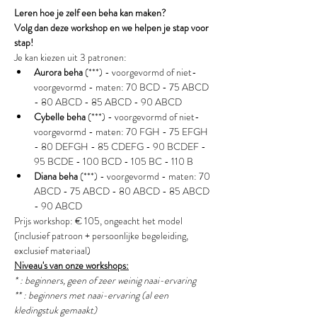
Leren hoe je zelf een beha kan maken?
Volg dan deze workshop en we helpen je stap voor 
stap!
Je kan kiezen uit 3 patronen:
Aurora beha
 (***) - voorgevormd of niet-
voorgevormd - maten: 70 BCD - 75 ABCD 
- 80 ABCD - 85 ABCD - 90 ABCD
Cybelle beha 
(***) - voorgevormd of niet-
voorgevormd - maten: 70 FGH - 75 EFGH 
- 80 DEFGH - 85 CDEFG - 90 BCDEF - 
95 BCDE - 100 BCD - 105 BC - 110 B
Diana beha
 (***) - voorgevormd - maten: 70 
ABCD - 75 ABCD - 80 ABCD - 85 ABCD 
- 90 ABCD
Prijs workshop: € 105, ongeacht het model 
(inclusief patroon + persoonlijke begeleiding, 
exclusief materiaal)
Niveau's van onze workshops:
* : beginners, geen of zeer weinig naai-ervaring
** : beginners met naai-ervaring (al een 
kledingstuk gemaakt) 