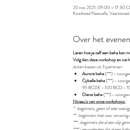
20 nov 2021, 09:00 – 17:30 
Kwadraad Naaicafé, Vaartstraat 
Over het evene
Leren hoe je zelf een beha kan 
Volg dan deze workshop en we he
Je kan kiezen uit 3 patronen:
Aurora beha
 (***) - voo
Cybelle beha 
(***) - voo
95 BCDE - 100 BCD - 10
Diana beha
 (***) - voor
Niveau's van onze workshops:
* : beginners, geen of zeer weini
** : beginners met naai-ervaring 
*** : beginners die al een slip g
**** : gevorderden die al een b