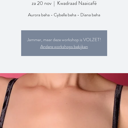
za 20 nov
  |  
Kwadraad Naaicafé
Aurora beha - Cybelle beha - Diana beha
Jammer, maar deze workshop is VOLZET!
Andere workshops bekijken