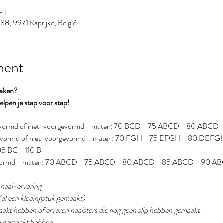
CET
88, 9971 Kaprijke, België
ment
maken?
lpen je stap voor stap!
rgevormd of niet-voorgevormd - maten: 70 BCD - 75 ABCD - 80 ABC
rgevormd of niet-voorgevormd - maten: 70 FGH - 75 EFGH - 80 DE
5 BC - 110 B
gevormd - maten: 70 ABCD - 75 ABCD - 80 ABCD - 85 ABCD - 90 A
g naai-ervaring
(al een kledingstuk gemaakt) 
emaakt hebben of ervaren naaisters die nog geen slip hebben gemaakt
eha gemaakt hebben