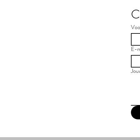
C
Voo
E-m
Jou