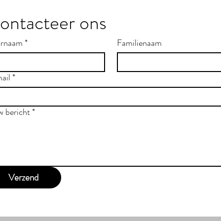
ontacteer ons
rnaam
*
Familienaam
ail
*
w bericht
*
Verzend