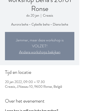
Ronse
do 20 jan
  |  
Creasis
Aurora beha - Cybelle beha - Diana beha
Jammer, maar deze workshop is
VOLZET!
Andere workshops bekijken
Tijd en locatie
20 jan 2022, 09:00 – 17:30
Creasis, J.Nassau 10, 9600 Ronse, België
Over het evenement
Leren hoe je zelf een beha kan maken?