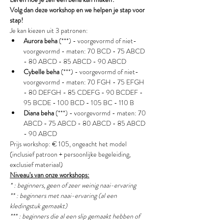
Volg dan deze workshop en we helpen je stap voor 
stap!
Je kan kiezen uit 3 patronen:
Aurora beha
 (***) - voorgevormd of niet-
voorgevormd - maten: 70 BCD - 75 ABCD 
- 80 ABCD - 85 ABCD - 90 ABCD
Cybelle beha 
(***) - voorgevormd of niet-
voorgevormd - maten: 70 FGH - 75 EFGH 
- 80 DEFGH - 85 CDEFG - 90 BCDEF - 
95 BCDE - 100 BCD - 105 BC - 110 B
Diana beha
 (***) - voorgevormd - maten: 70 
ABCD - 75 ABCD - 80 ABCD - 85 ABCD 
- 90 ABCD
Prijs workshop: € 105, ongeacht het model 
(inclusief patroon + persoonlijke begeleiding, 
exclusief materiaal)
Niveau's van onze workshops:
* : beginners, geen of zeer weinig naai-ervaring
** : beginners met naai-ervaring (al een 
kledingstuk gemaakt) 
*** : beginners die al een slip gemaakt hebben of 