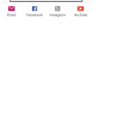
Familienaam
Email
Facebook
Instagram
YouTube
E-mail
*
Jouw bericht
*
Verzend
Matentabel
Blog
Workshops bij partners