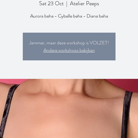
Sat 23 Oct
  |  
Atelier Peeps
Aurora beha - Cybelle beha - Diana beha
Jammer, maar deze workshop is VOLZET!
Andere workshops bekijken