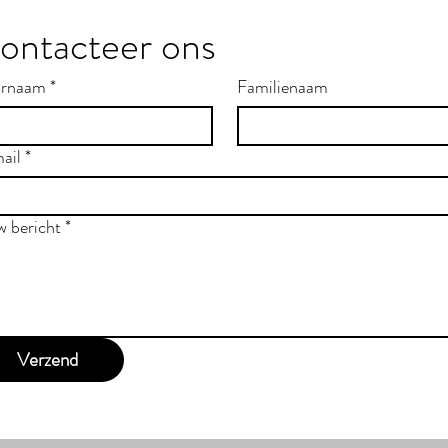
ontacteer ons
rnaam
*
Familienaam
ail
*
w bericht
*
Verzend