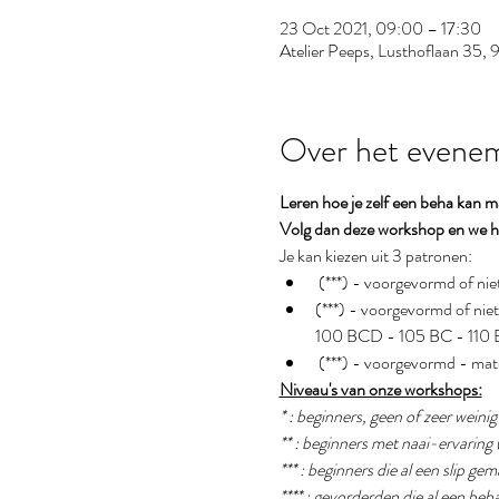
23 Oct 2021, 09:00 – 17:30
Atelier Peeps, Lusthoflaan 35,
Over het evene
Leren hoe je zelf een beha kan 
Volg dan deze workshop en we he
Je kan kiezen uit 3 patronen:
 (***) - voorgevormd o
(***) - voorgevormd of
100 BCD - 105 BC - 110 
 (***) - voorgevormd -
Niveau's van onze workshops:
* : beginners, geen of zeer weini
** : beginners met naai-ervaring 
*** : beginners die al een slip g
**** : gevorderden die al een b