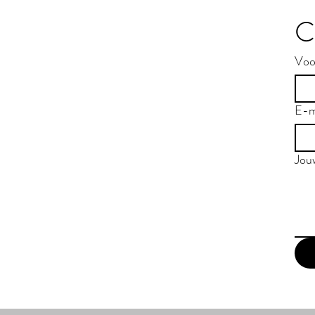
C
Voo
E-m
Jou