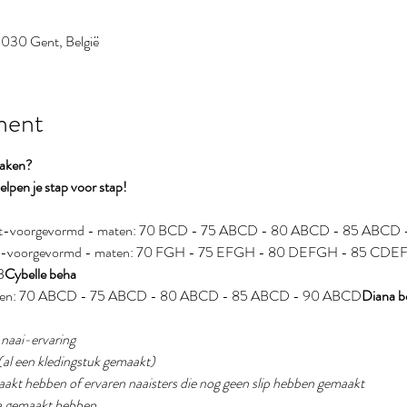
 9030 Gent, België
ment
maken?
lpen je stap voor stap!
f niet-voorgevormd - maten: 70 BCD - 75 ABCD - 80 ABCD - 85 ABC
 niet-voorgevormd - maten: 70 FGH - 75 EFGH - 80 DEFGH - 85 CD
B
Cybelle beha 
 maten: 70 ABCD - 75 ABCD - 80 ABCD - 85 ABCD - 90 ABCD
Diana b
g naai-ervaring
(al een kledingstuk gemaakt) 
emaakt hebben of ervaren naaisters die nog geen slip hebben gemaakt
eha gemaakt hebben